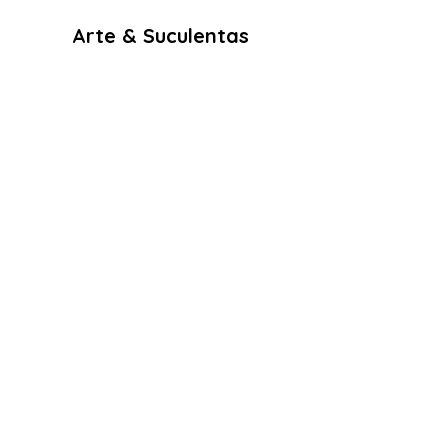
Arte & Suculentas
Email:
arteesuculentas@gmail.com
Telephone Contact / Whatsapp:
+351910079032
Headquarters (Not a physical store): Rua
António de Sousa, Lot 67, nº
10 2500-297
Caldas da Rainha. Portugal
Policies
Termos e Condições
Politica de Cookies
Politica de Privacidade
RAL e RLL