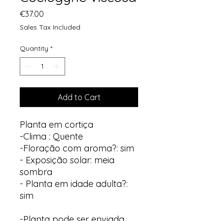
Price
€37.00
Sales Tax Included
Quantity
*
Add to Cart
Planta em cortiça
-Clima : Quente
-Floração com aroma?: sim
- Exposição solar: meia
sombra
- Planta em idade adulta?:
sim
-Planta pode ser enviada