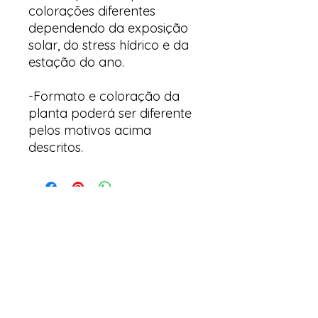
colorações diferentes
dependendo da exposição
solar, do stress hídrico e da
estação do ano.
-Formato e coloração da
planta poderá ser diferente
pelos motivos acima
descritos.
Arte & Suculentas
Email:
arteesuculentas@gmail.com
Telephone Contact / Whatsapp:
+351910079032