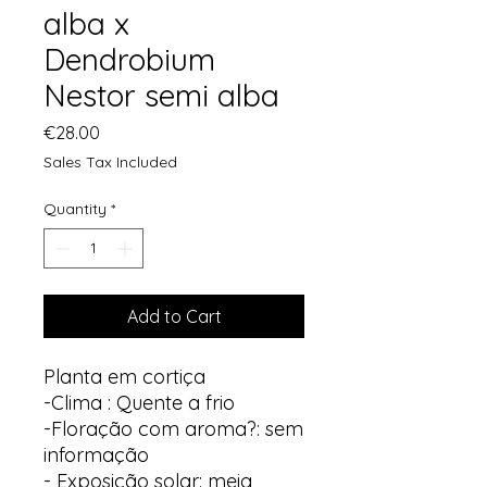
alba x
Dendrobium
Nestor semi alba
Price
€28.00
Sales Tax Included
Quantity
*
Add to Cart
Planta em cortiça
-Clima : Quente a frio
-Floração com aroma?: sem
informação
- Exposição solar: meia