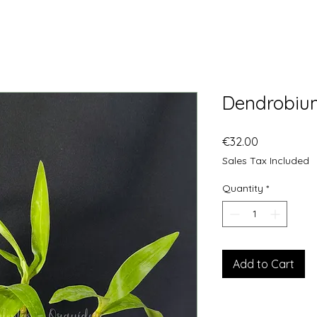
Dendrobiu
Price
€32.00
Sales Tax Included
Quantity
*
Add to Cart