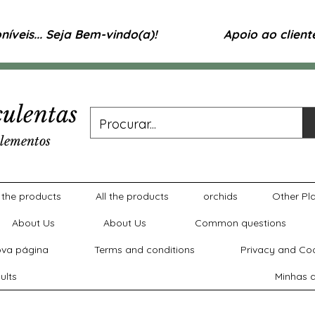
íveis... Seja Bem-vindo(a)!
Apoio ao clien
ulentas
lementos
l the products
All the products
orchids
Other Pl
About Us
About Us
Common questions
va página
Terms and conditions
Privacy and Coo
ults
Minhas a