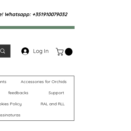
te! Whatsapp: +351910079032
Log In
ants
Accessories for Orchids
feedbacks
Support
kies Policy
RAL and RLL
ssinaturas