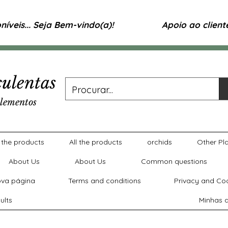
íveis... Seja Bem-vindo(a)!
Apoio ao clien
ulentas
lementos
l the products
All the products
orchids
Other Pl
About Us
About Us
Common questions
va página
Terms and conditions
Privacy and Coo
ults
Minhas a