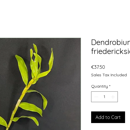
Dendrobiu
friederick
Price
€37.50
Sales Tax Included
Quantity
*
Add to Cart