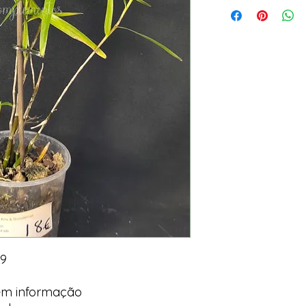
 9
em informação