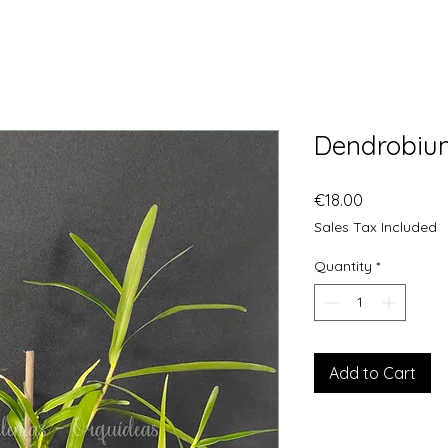
Dendrobium
Price
€18.00
Sales Tax Included
Quantity
*
Add to Cart