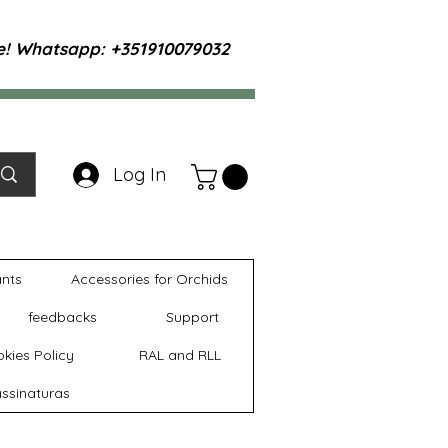
te! Whatsapp: +351910079032
Log In
ants
Accessories for Orchids
feedbacks
Support
kies Policy
RAL and RLL
ssinaturas