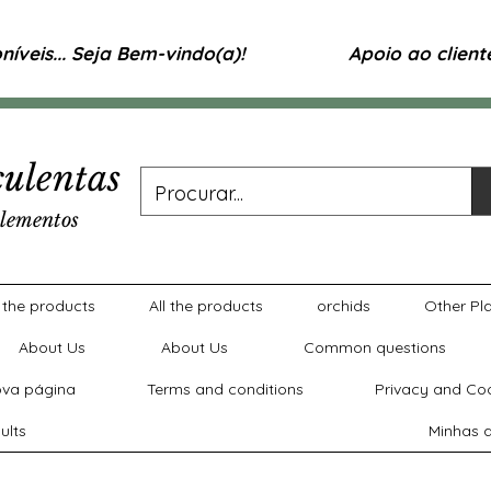
íveis... Seja Bem-vindo(a)!
Apoio ao clien
ulentas
lementos
l the products
All the products
orchids
Other Pl
About Us
About Us
Common questions
va página
Terms and conditions
Privacy and Coo
ults
Minhas a