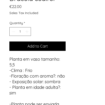
Price
€22.00
Sales Tax Included
Quantity
*
Add to Cart
Planta em vaso tamanho:
5,5
-Clima : Frio
-Floração com aroma?: não
- Exposição solar: sombra
- Planta em idade adulta?:
sim
-Planta pode ser enviada