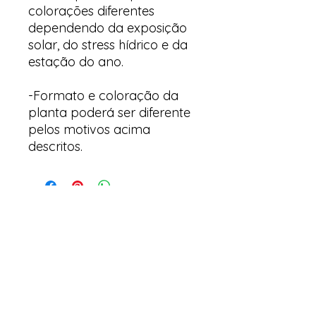
colorações diferentes
dependendo da exposição
solar, do stress hídrico e da
estação do ano.
-Formato e coloração da
planta poderá ser diferente
pelos motivos acima
descritos.
Arte & Suculentas
Email:
arteesuculentas@gmail.com
Telephone Contact / Whatsapp:
+351910079032