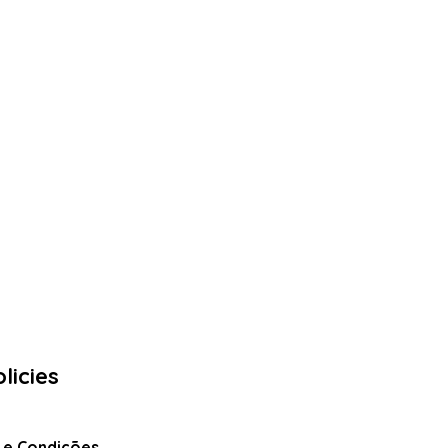
licies
 e Condições