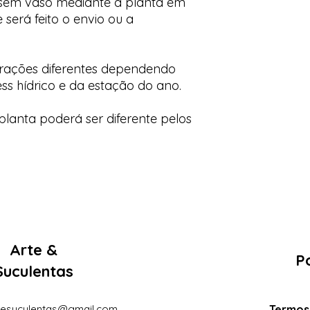
 sem vaso mediante a planta em
 será feito o envio ou a
orações diferentes dependendo
ess hídrico e da estação do ano.
lanta poderá ser diferente pelos
Arte &
Po
Suculentas
eesuculentas@gmail.com
Termos