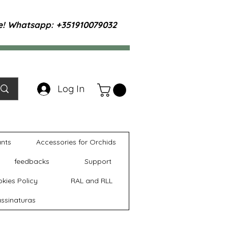
te! Whatsapp: +351910079032
Log In
ants
Accessories for Orchids
feedbacks
Support
kies Policy
RAL and RLL
ssinaturas