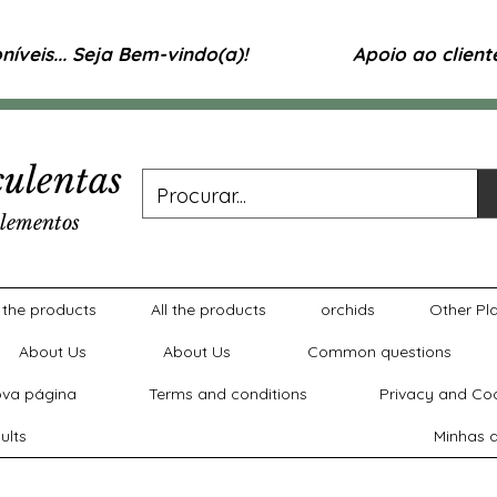
íveis... Seja Bem-vindo(a)!
Apoio ao clien
ulentas
lementos
l the products
All the products
orchids
Other Pl
About Us
About Us
Common questions
va página
Terms and conditions
Privacy and Coo
ults
Minhas a