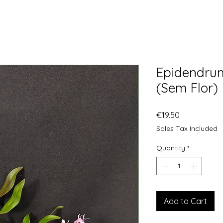
Epidendrum 
(Sem Flor)
Price
€19.50
Sales Tax Included
Quantity
*
Add to Cart