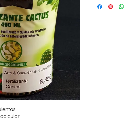
ulentas.
radicular