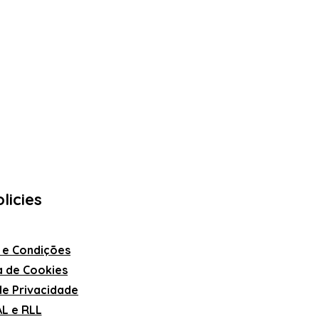
licies
 e Condições
ca de Cookies
 de Privacidade
L e RLL