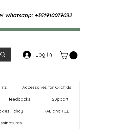
te! Whatsapp: +351910079032
Log In
ants
Accessories for Orchids
feedbacks
Support
kies Policy
RAL and RLL
ssinaturas