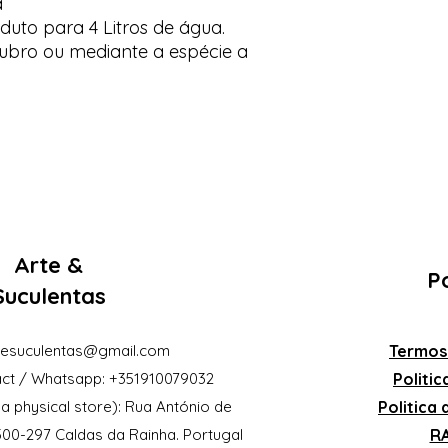
a
uto para 4 Litros de água.
ubro ou mediante a espécie a
Arte &
Po
Suculentas
eesuculentas@gmail.com
Termos
ct / Whatsapp: +351910079032
Politi
a physical store): Rua António de
Politica
2500-297 Caldas da Rainha. Portugal
RA