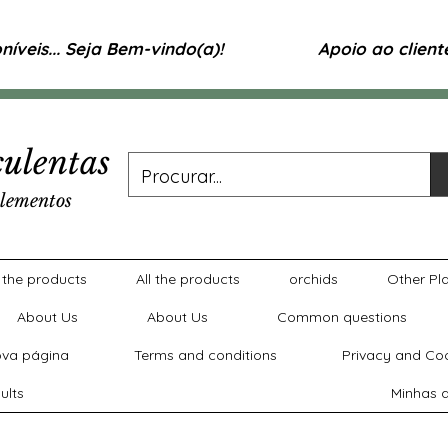
íveis... Seja Bem-vindo(a)!
Apoio ao clien
ulentas
lementos
l the products
All the products
orchids
Other Pl
About Us
About Us
Common questions
va página
Terms and conditions
Privacy and Coo
ults
Minhas a