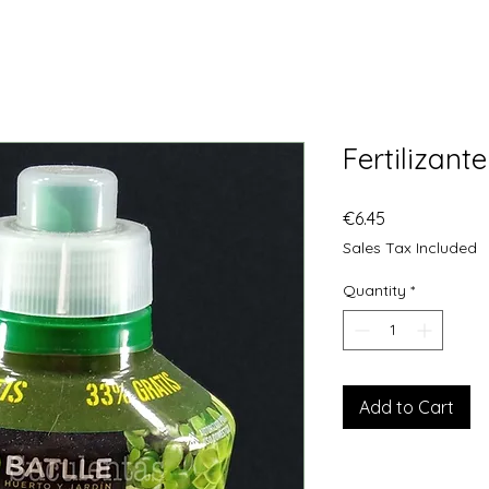
Fertilizant
Price
€6.45
Sales Tax Included
Quantity
*
Add to Cart