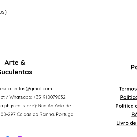
os)
Arte &
Po
Suculentas
eesuculentas@gmail.com
Termos
ct / Whatsapp: +351910079032
Politi
a physical store): Rua António de
Politica
2500-297 Caldas da Rainha. Portugal
RA
Livro d