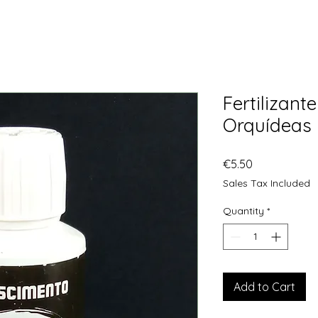
Fertilizant
Orquídeas
Price
€5.50
Sales Tax Included
Quantity
*
Add to Cart