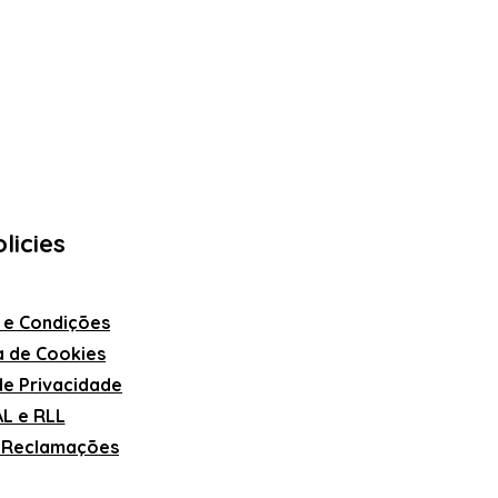
licies
 e Condições
ca de Cookies
 de Privacidade
L e RLL
e Reclamações