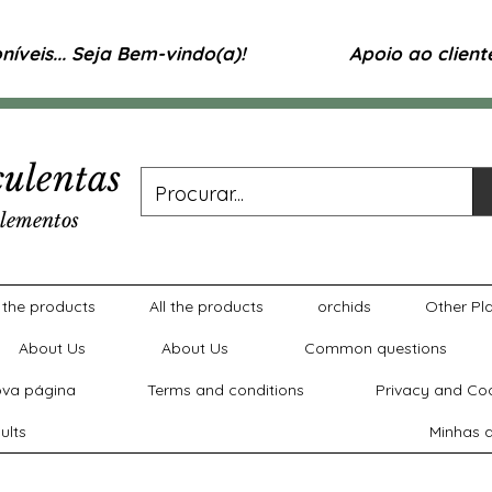
íveis... Seja Bem-vindo(a)!
Apoio ao clien
ulentas
lementos
l the products
All the products
orchids
Other Pl
About Us
About Us
Common questions
va página
Terms and conditions
Privacy and Coo
ults
Minhas a