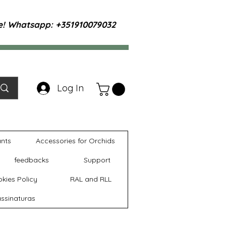
te! Whatsapp: +351910079032
Log In
ants
Accessories for Orchids
feedbacks
Support
kies Policy
RAL and RLL
ssinaturas