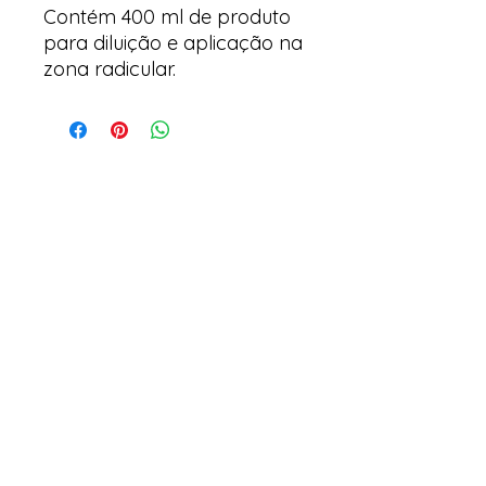
Contém 400 ml de produto
para diluição e aplicação na
zona radicular.
Arte & Suculentas
Email:
arteesuculentas@gmail.com
Telephone Contact / Whatsapp:
+351910079032
Headquarters (Not a physical store): Rua
António de Sousa, Lot 67, nº
10 2500-297
Caldas da Rainha. Portugal