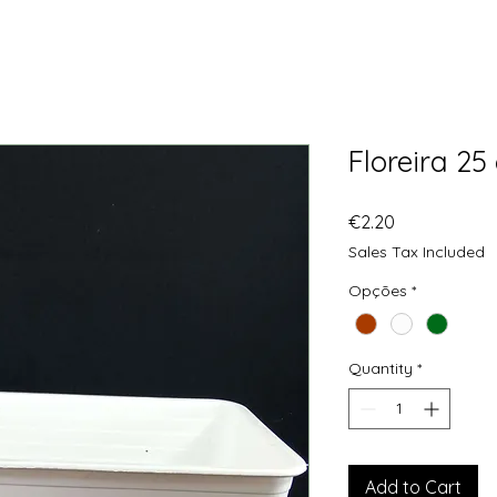
Floreira 25
Price
€2.20
Sales Tax Included
Opções
*
Quantity
*
Add to Cart