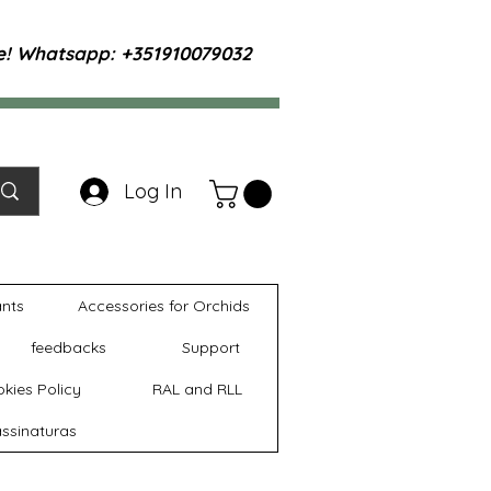
te! Whatsapp: +351910079032
Log In
ants
Accessories for Orchids
feedbacks
Support
kies Policy
RAL and RLL
ssinaturas