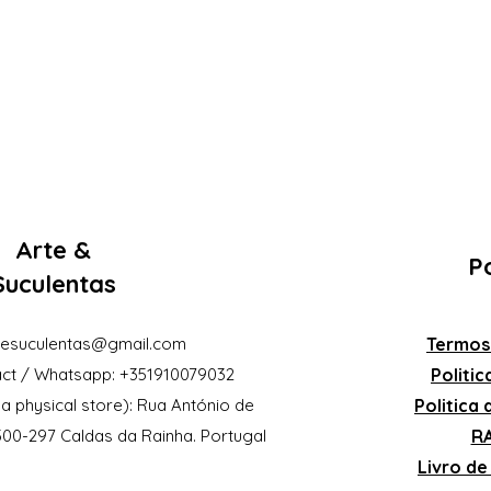
Arte &
Po
Suculentas
eesuculentas@gmail.com
Termos
ct / Whatsapp: +351910079032
Politi
a physical store): Rua António de
Politica
2500-297 Caldas da Rainha. Portugal
RA
Livro d