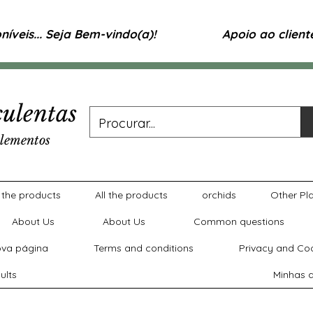
íveis... Seja Bem-vindo(a)!
Apoio ao clien
ulentas
lementos
l the products
All the products
orchids
Other Pl
About Us
About Us
Common questions
va página
Terms and conditions
Privacy and Coo
ults
Minhas a