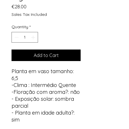
Price
€28.00
Sales Tax Included
Quantity
*
Add to Cart
Planta em vaso tamanho:
6,5
-Clima : Intermédio Quente
-Floração com aroma?: não
- Exposição solar: sombra
parcial
- Planta em idade adulta?:
sim