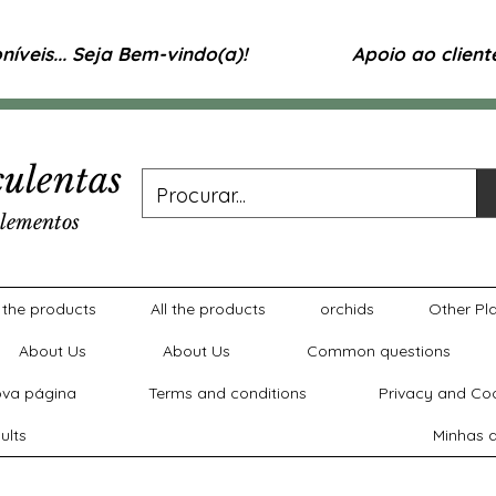
íveis... Seja Bem-vindo(a)!
Apoio ao clien
ulentas
lementos
l the products
All the products
orchids
Other Pl
About Us
About Us
Common questions
va página
Terms and conditions
Privacy and Coo
ults
Minhas a