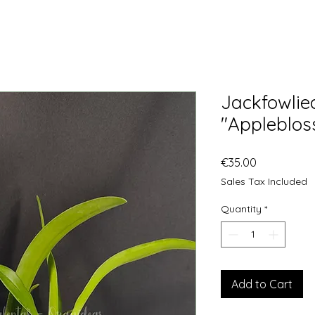
Jackfowlie
"Appleblos
Price
€35.00
Sales Tax Included
Quantity
*
Add to Cart