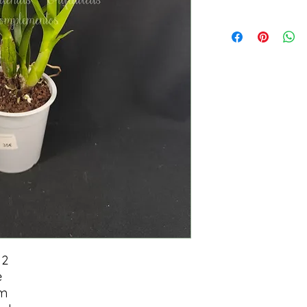
12
e
im