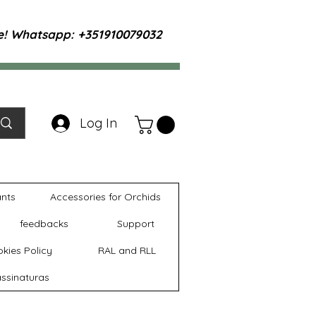
te! Whatsapp: +351910079032
Log In
ants
Accessories for Orchids
feedbacks
Support
kies Policy
RAL and RLL
ssinaturas