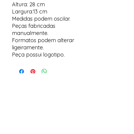
Altura: 28 cm
Largura:13 cm
Medidas podem oscilar.
Peças fabricadas
manualmente.
Formatos podem alterar
ligeiramente.
Peça possui logotipo.
Arte & Suculentas
Email:
arteesuculentas@gmail.com
Telephone Contact / Whatsapp:
+351910079032
Headquarters (Not a physical store): Rua