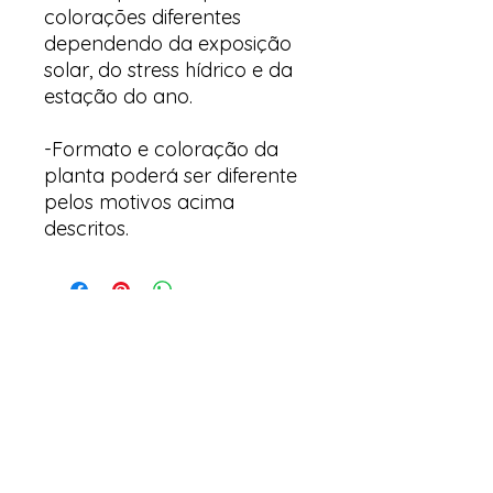
colorações diferentes
dependendo da exposição
solar, do stress hídrico e da
estação do ano.
-Formato e coloração da
planta poderá ser diferente
pelos motivos acima
descritos.
Arte & Suculentas
Email:
arteesuculentas@gmail.com
Telephone Contact / Whatsapp:
+351910079032