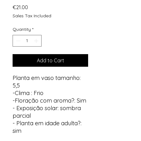
Price
€21.00
Sales Tax Included
Quantity
*
Add to Cart
Planta em vaso tamanho:
5,5
-Clima : Frio
-Floração com aroma?: Sim
- Exposição solar: sombra
parcial
- Planta em idade adulta?:
sim