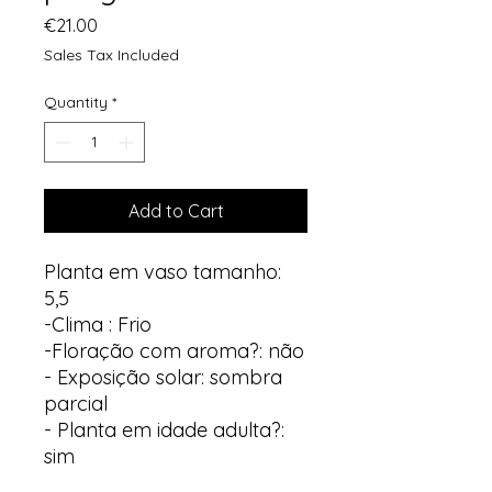
Price
€21.00
Sales Tax Included
Quantity
*
Add to Cart
Planta em vaso tamanho:
5,5
-Clima : Frio
-Floração com aroma?: não
- Exposição solar: sombra
parcial
- Planta em idade adulta?:
sim