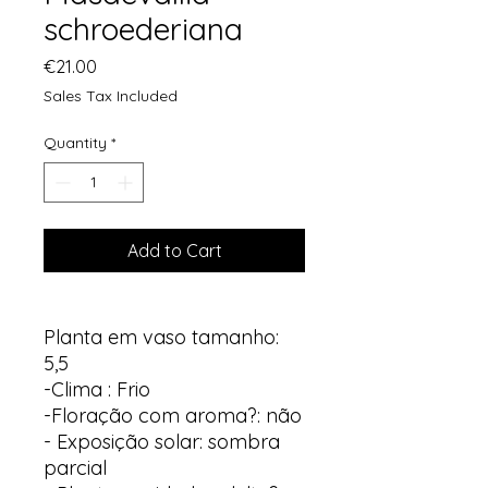
schroederiana
Price
€21.00
Sales Tax Included
Quantity
*
Add to Cart
Planta em vaso tamanho:
5,5
-Clima : Frio
-Floração com aroma?: não
- Exposição solar: sombra
parcial