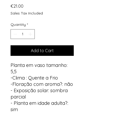
Price
€21.00
Sales Tax Included
Quantity
*
Add to Cart
Planta em vaso tamanho:
5,5
-Clima : Quente a Frio
-Floração com aroma?: não
- Exposição solar: sombra
parcial
- Planta em idade adulta?:
sim