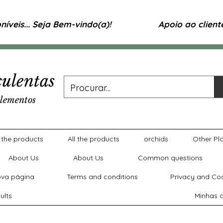
íveis... Seja Bem-vindo(a)!
Apoio ao clien
ulentas
lementos
l the products
All the products
orchids
Other Pl
About Us
About Us
Common questions
va página
Terms and conditions
Privacy and Coo
ults
Minhas a