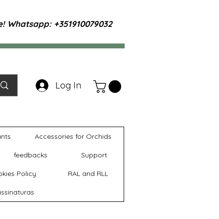
te! Whatsapp: +351910079032
Log In
ants
Accessories for Orchids
feedbacks
Support
kies Policy
RAL and RLL
ssinaturas