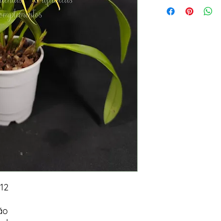
12
ão