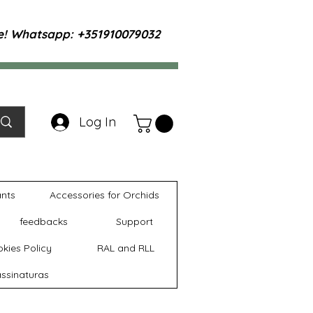
te! Whatsapp: +351910079032
Log In
ants
Accessories for Orchids
feedbacks
Support
kies Policy
RAL and RLL
ssinaturas