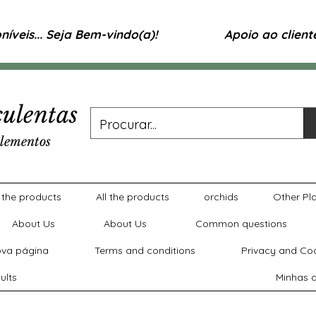
íveis... Seja Bem-vindo(a)!
Apoio ao clien
ulentas
lementos
l the products
All the products
orchids
Other Pl
About Us
About Us
Common questions
va página
Terms and conditions
Privacy and Coo
ults
Minhas a