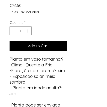
Price
€26.50
Sales Tax Included
Quantity
*
Add to Cart
Planta em vaso tamanho:9
-Clima : Quente a Frio
-Floração com aroma?: sim
- Exposição solar: meia
sombra
- Planta em idade adulta?:
sim
-Planta pode ser enviada