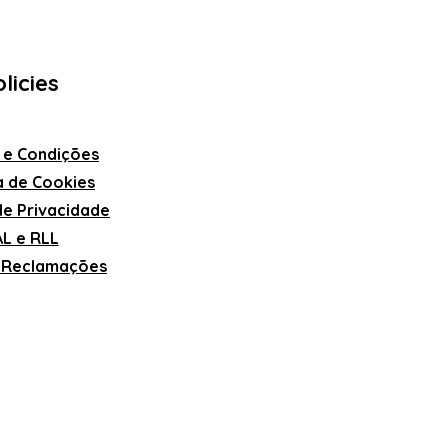
licies
 e Condições
ca de Cookies
 de Privacidade
L e RLL
e Reclamações