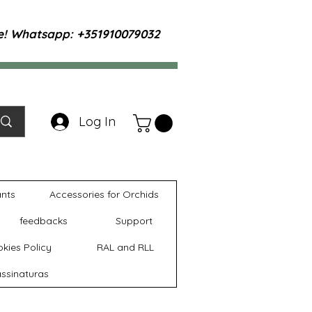
te! Whatsapp: +351910079032
Log In
ants
Accessories for Orchids
feedbacks
Support
kies Policy
RAL and RLL
ssinaturas