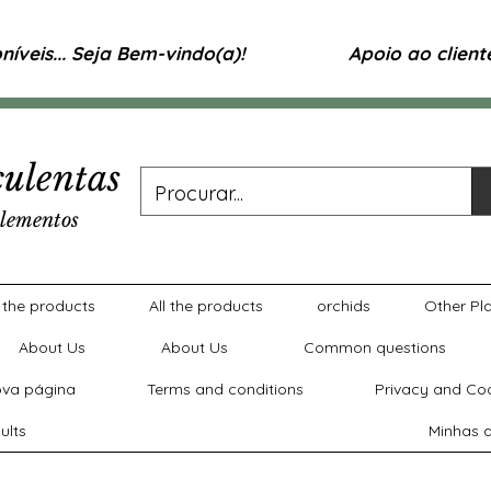
íveis... Seja Bem-vindo(a)!
Apoio ao clien
ulentas
lementos
l the products
All the products
orchids
Other Pl
About Us
About Us
Common questions
va página
Terms and conditions
Privacy and Coo
ults
Minhas a