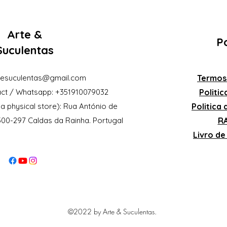
Arte &
Po
Suculentas
eesuculentas@gmail.com
Termos
ct / Whatsapp: +351910079032
Politi
a physical store): Rua António de
Politica
2500-297 Caldas da Rainha. Portugal
RA
Livro d
©2022 by Arte & Suculentas.