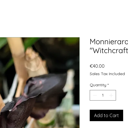
Monnierara
"Witchcraf
Price
€40.00
Sales Tax Included
Quantity
*
Add to Cart