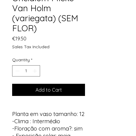
Van Holm
(variegata) (SEM
FLOR)
Price
€19.50
Sales Tax Included
Quantity
*
Add to Cart
Planta em vaso tamanho: 12
-Clima : Intermédio
-Floração com aroma?: sim
- Exposição solar: meia