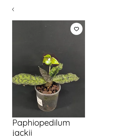
Paphiopedilum
jackii