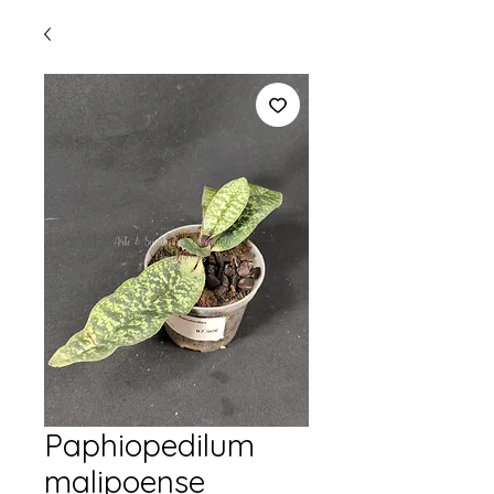
Paphiopedilum
malipoense