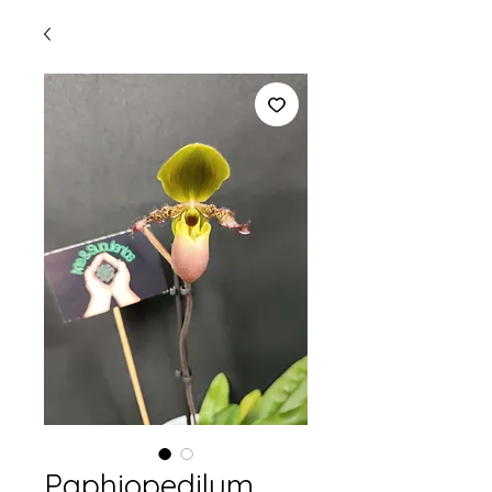
Paphiopedilum