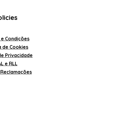
licies
 e Condições
ca de Cookies
 de Privacidade
L e RLL
e Reclamações