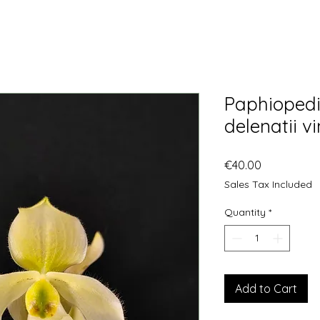
Paphiopedi
delenatii v
Price
€40.00
Sales Tax Included
Quantity
*
Add to Cart