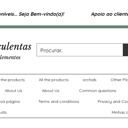
íveis... Seja Bem-vindo(a)!
Apoio ao clien
ulentas
lementos
l the products
All the products
orchids
Other Pl
About Us
About Us
Common questions
va página
Terms and conditions
Privacy and Coo
ults
Minhas a