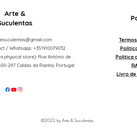
Arte &
Po
Suculentas
eesuculentas@gmail.com
Termos
ct / Whatsapp: +351910079032
Politi
a physical store): Rua António de
Politica
2500-297 Caldas da Rainha. Portugal
RA
Livro d
©2022 by Arte & Suculentas.