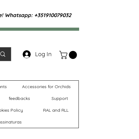
te! Whatsapp: +351910079032
Log In
ants
Accessories for Orchids
feedbacks
Support
kies Policy
RAL and RLL
ssinaturas