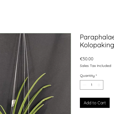
Paraphala
Kolopaking
Price
€50.00
Sales Tax Included
Quantity
*
Add to Cart