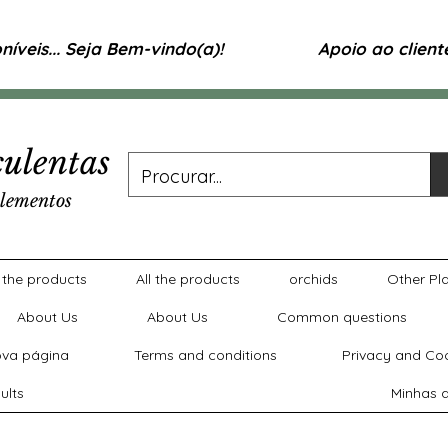
íveis... Seja Bem-vindo(a)!
Apoio ao clien
ulentas
lementos
l the products
All the products
orchids
Other Pl
About Us
About Us
Common questions
va página
Terms and conditions
Privacy and Coo
ults
Minhas a