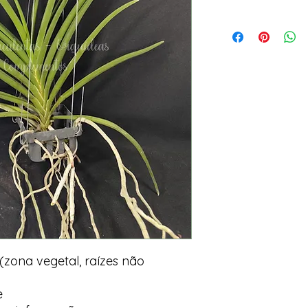
ona vegetal, raízes não
e