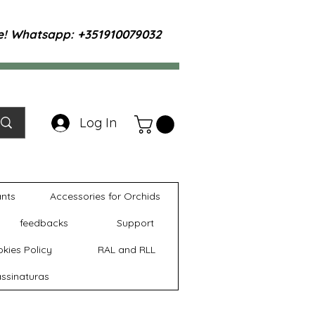
te! Whatsapp: +351910079032
Log In
ants
Accessories for Orchids
feedbacks
Support
kies Policy
RAL and RLL
ssinaturas