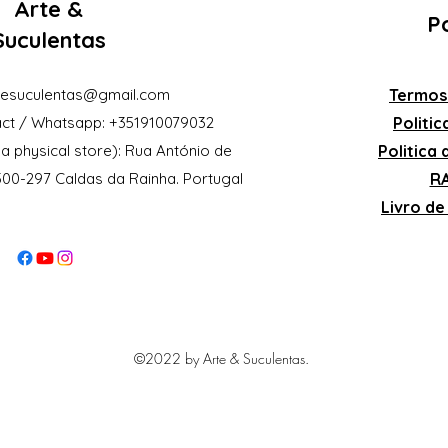
Arte &
Po
Suculentas
eesuculentas@gmail.com
Termos
ct / Whatsapp: +351910079032
Politi
a physical store): Rua António de
Politica
2500-297 Caldas da Rainha. Portugal
RA
Livro d
©2022 by Arte & Suculentas.