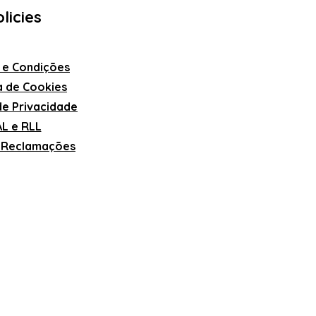
licies
 e Condições
ca de Cookies
 de Privacidade
L e RLL
e Reclamações