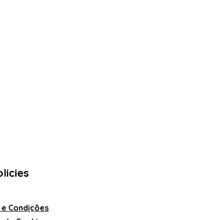
licies
 e Condições