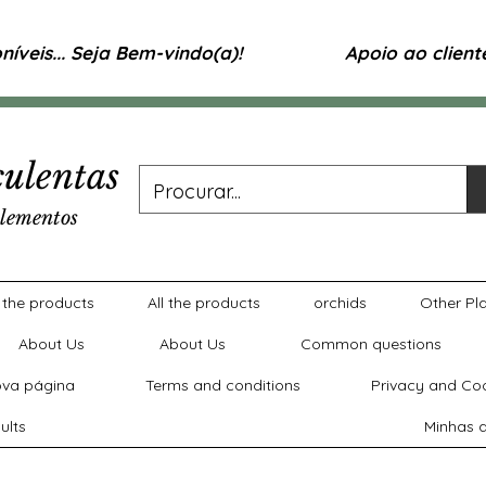
íveis... Seja Bem-vindo(a)!
Apoio ao clien
ulentas
lementos
l the products
All the products
orchids
Other Pl
About Us
About Us
Common questions
va página
Terms and conditions
Privacy and Coo
ults
Minhas a