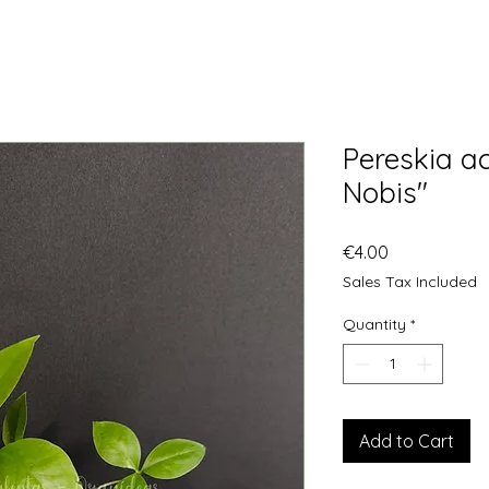
Pereskia a
Nobis"
Price
€4.00
Sales Tax Included
Quantity
*
Add to Cart