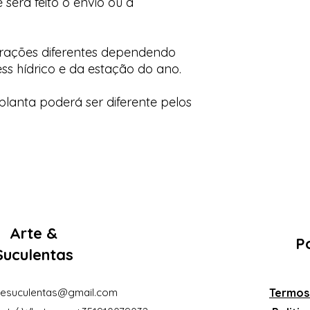
 será feito o envio ou a
orações diferentes dependendo
ess hídrico e da estação do ano.
lanta poderá ser diferente pelos
Arte &
Po
Suculentas
eesuculentas@gmail.com
Termos