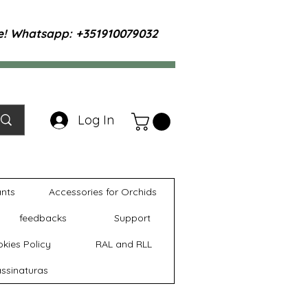
te! Whatsapp: +351910079032
Log In
ants
Accessories for Orchids
feedbacks
Support
kies Policy
RAL and RLL
ssinaturas