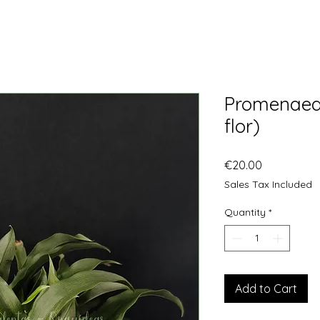
Promenaea
flor)
Price
€20.00
Sales Tax Included
Quantity
*
Add to Cart