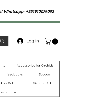
te! Whatsapp: +351910079032
Log In
ants
Accessories for Orchids
feedbacks
Support
kies Policy
RAL and RLL
ssinaturas