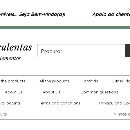
íveis... Seja Bem-vindo(a)!
Apoio ao clien
ulentas
lementos
l the products
All the products
orchids
Other Pl
About Us
About Us
Common questions
va página
Terms and conditions
Privacy and Coo
ults
Minhas a