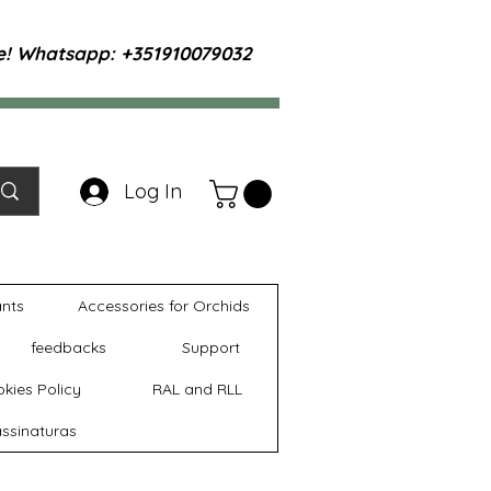
te! Whatsapp: +351910079032
Log In
ants
Accessories for Orchids
feedbacks
Support
kies Policy
RAL and RLL
ssinaturas