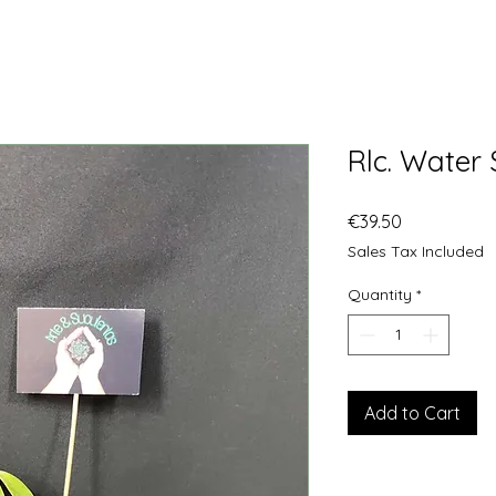
Rlc. Water
Price
€39.50
Sales Tax Included
Quantity
*
Add to Cart