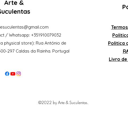
Arte &
Po
Suculentas
eesuculentas@gmail.com
Termos
ct / Whatsapp: +351910079032
Politi
a physical store): Rua António de
Politica
2500-297 Caldas da Rainha. Portugal
RA
Livro d
©2022 by Arte & Suculentas.