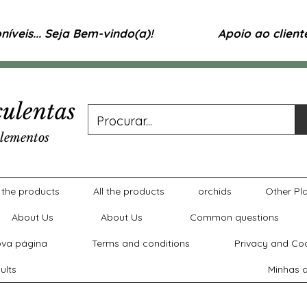
íveis... Seja Bem-vindo(a)!
Apoio ao clien
ulentas
lementos
l the products
All the products
orchids
Other Pl
About Us
About Us
Common questions
va página
Terms and conditions
Privacy and Coo
ults
Minhas a