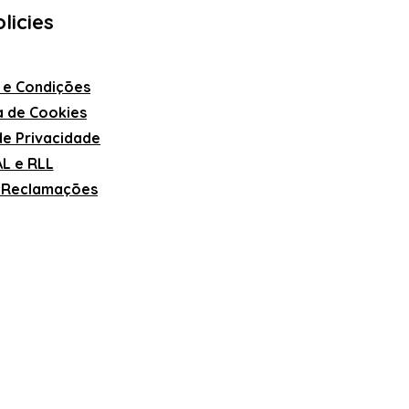
licies
 e Condições
ca de Cookies
 de Privacidade
L e RLL
e Reclamações