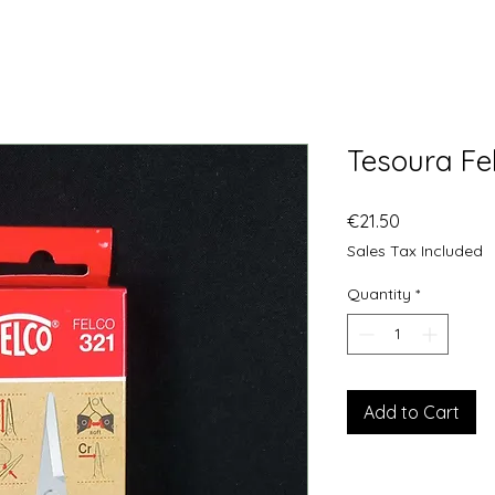
Tesoura Fel
Price
€21.50
Sales Tax Included
Quantity
*
Add to Cart