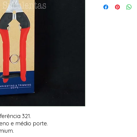
erência 321.
eno e médio porte.
mium.