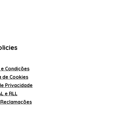
licies
 e Condições
ca de Cookies
 de Privacidade
L e RLL
e Reclamações