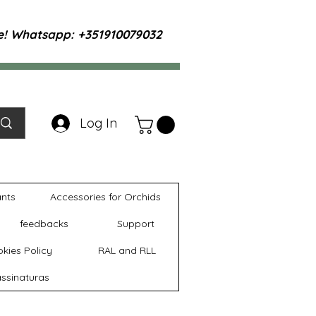
te! Whatsapp: +351910079032
Log In
ants
Accessories for Orchids
feedbacks
Support
kies Policy
RAL and RLL
ssinaturas