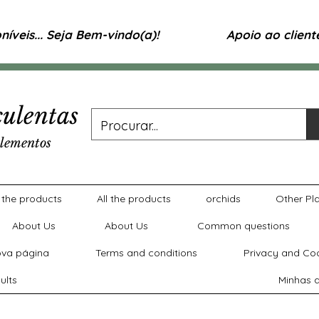
íveis... Seja Bem-vindo(a)!
Apoio ao clien
ulentas
lementos
l the products
All the products
orchids
Other Pl
About Us
About Us
Common questions
va página
Terms and conditions
Privacy and Coo
ults
Minhas a