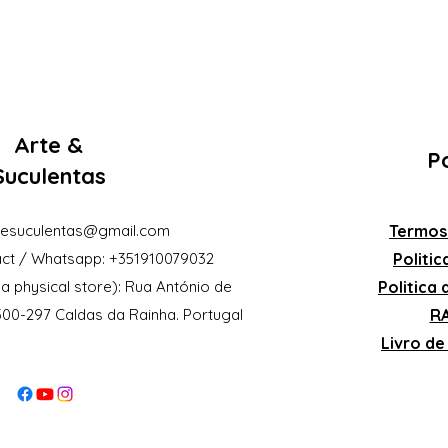
Arte &
Po
Suculentas
eesuculentas@gmail.com
Termos
ct / Whatsapp: +351910079032
Politi
a physical store): Rua António de
Politica
2500-297 Caldas da Rainha. Portugal
RA
Livro d