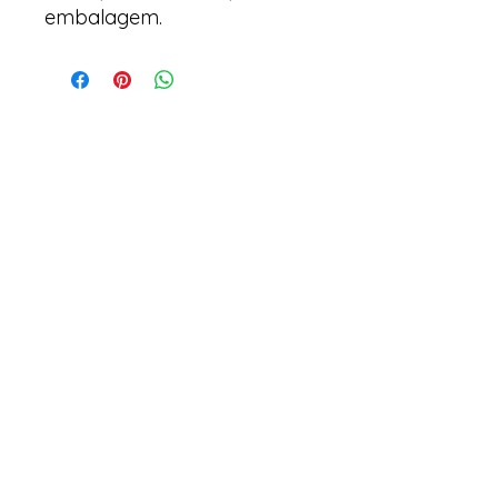
embalagem.
Arte & Suculentas
Email:
arteesuculentas@gmail.com
Telephone Contact / Whatsapp:
+351910079032
Headquarters (Not a physical store): Rua
António de Sousa, Lot 67, nº
10 2500-297
Caldas da Rainha. Portugal
Policies