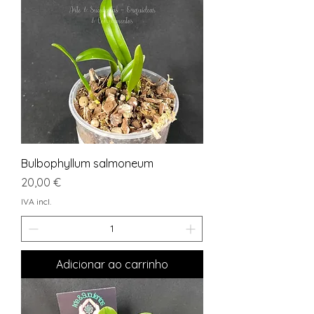
Bulbophyllum salmoneum
Preço
20,00 €
IVA incl.
Adicionar ao carrinho