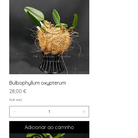
Bulbophyllum oxypterum
Preço
28,00 €
IVA incl.
Adicionar ao carrinho