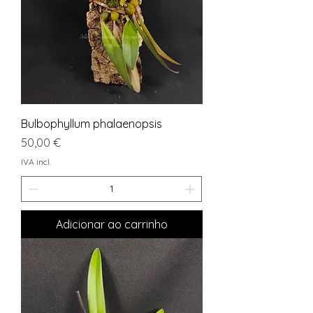
Bulbophyllum phalaenopsis
Preço
50,00 €
IVA incl.
Adicionar ao carrinho