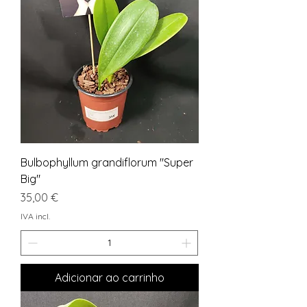
Bulbophyllum grandiflorum "Super
Big"
Preço
35,00 €
IVA incl.
Adicionar ao carrinho