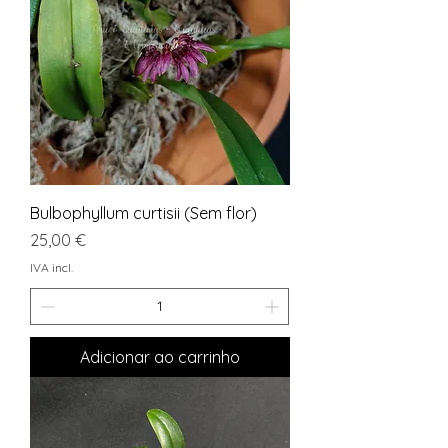
Bulbophyllum curtisii (Sem flor)
Preço
25,00 €
IVA incl.
Adicionar ao carrinho