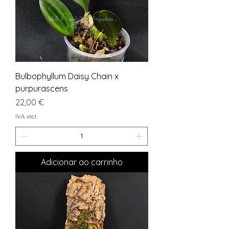
Bulbophyllum Daisy Chain x
purpurascens
Preço
22,00 €
IVA incl.
Adicionar ao carrinho