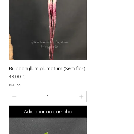
Bulbophyllum plumatum (Sem flor)
Preço
48,00 €
IVA incl.
Adicionar ao carrinho