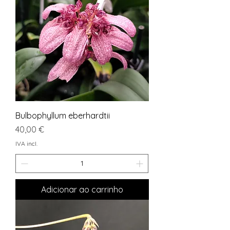
Bulbophyllum eberhardtii
Preço
40,00 €
IVA incl.
Adicionar ao carrinho