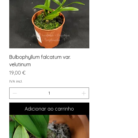
Bulbophyllum falcatum var.
velutinum
Preço
19,00 €
IVA incl.
Adicionar ao carrinho