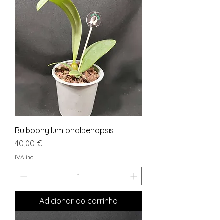
Bulbophyllum phalaenopsis
Preço
40,00 €
IVA incl.
Adicionar ao carrinho