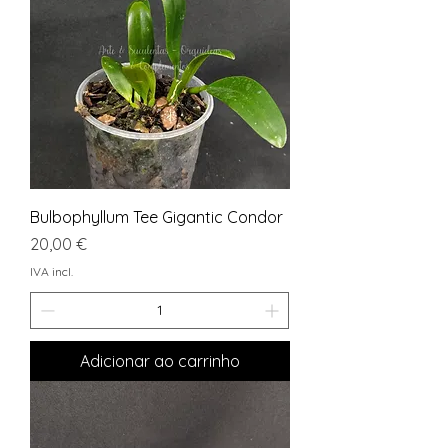
Bulbophyllum Tee Gigantic Condor
Preço
20,00 €
IVA incl.
Adicionar ao carrinho