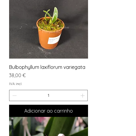
Bulbophyllum laxiflorum variegata
Preço
38,00 €
IVA incl.
Adicionar ao carrinho