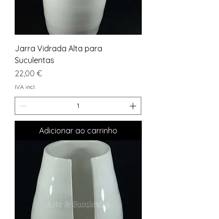
Jarra Vidrada Alta para
Suculentas
Preço
22,00 €
IVA incl.
Adicionar ao carrinho