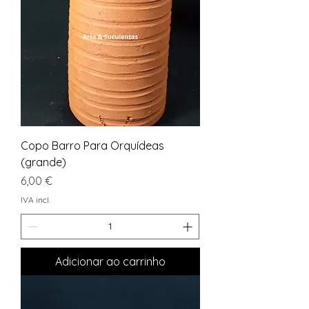
Copo Barro Para Orquídeas
(grande)
Preço
6,00 €
IVA incl.
Adicionar ao carrinho