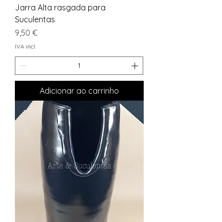
Jarra Alta rasgada para
Suculentas
Preço
9,50 €
IVA incl.
Adicionar ao carrinho