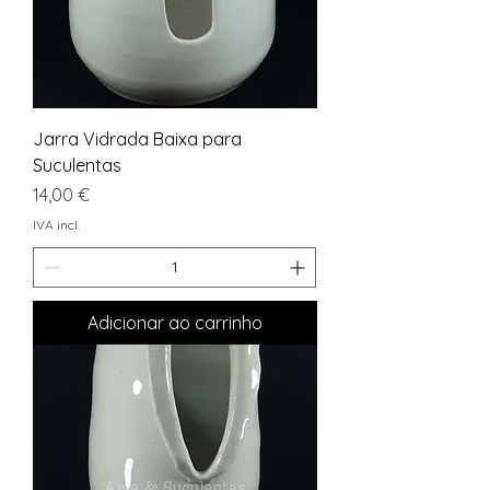
Jarra Vidrada Baixa para
Suculentas
Preço
14,00 €
IVA incl.
Adicionar ao carrinho