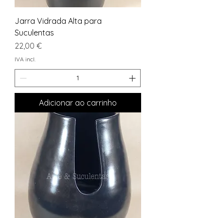
Jarra Vidrada Alta para
Suculentas
Preço
22,00 €
IVA incl.
Adicionar ao carrinho