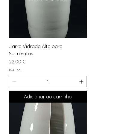
Jarra Vidrada Alta para
Suculentas
Preço
22,00 €
IVA incl.
Adicionar ao carrinho