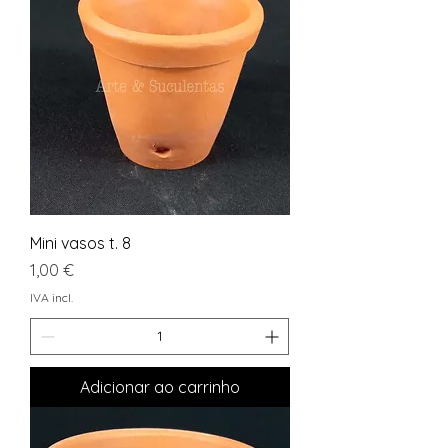
Mini vasos t. 8
Preço
1,00 €
IVA incl.
Adicionar ao carrinho