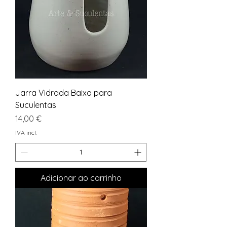
Jarra Vidrada Baixa para
Suculentas
Preço
14,00 €
IVA incl.
Adicionar ao carrinho