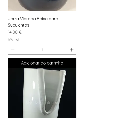
Jarra Vidrada Baixa para
Suculentas
Preço
14,00 €
IVA incl.
Adicionar ao carrinho