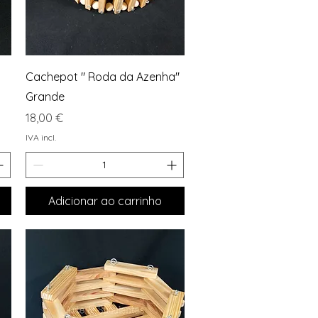
Visualização rápida
Cachepot " Roda da Azenha"
Grande
Preço
18,00 €
IVA incl.
Adicionar ao carrinho