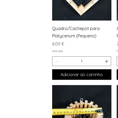
Visualização rápida
Quadro/Cachepot para
Platycerium (Pequeno)
Preço
6,00 €
IVA incl.
I
Adicionar ao carrinho