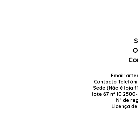
S
O
Co
Email:
arte
Contacto Telefón
Sede (Não é loja fí
lote 67 nº 10 2500
Nº de re
Licença de