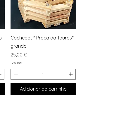
Visualização rápida
o
Cachepot " Praça da Touros"
grande
Preço
25,00 €
IVA incl.
Adicionar ao carrinho