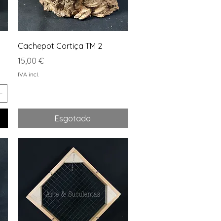
Visualização rápida
Cachepot Cortiça TM 2
Preço
15,00 €
IVA incl.
Esgotado