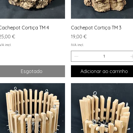
Visualização rápida
Visualização rápida
Cachepot Cortiça TM 4
Cachepot Cortiça TM 3
Preço
Preço
25,00 €
19,00 €
VA incl.
IVA incl.
Esgotado
Adicionar ao carrinho