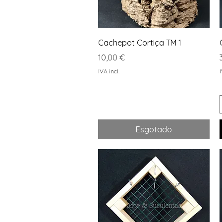
Visualização rápida
Cachepot Cortiça TM 1
Preço
10,00 €
IVA incl.
I
Esgotado