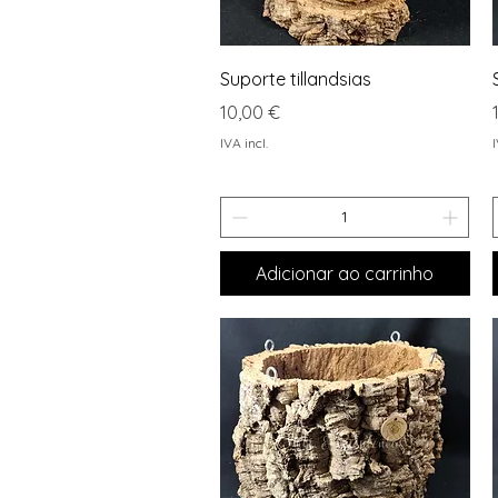
Visualização rápida
Suporte tillandsias
Preço
10,00 €
IVA incl.
I
Adicionar ao carrinho