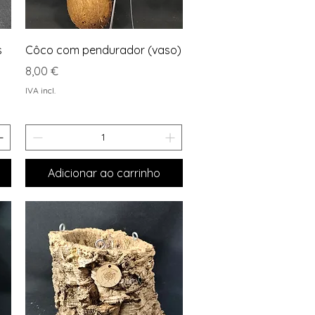
Visualização rápida
s
Côco com pendurador (vaso)
Preço
8,00 €
IVA incl.
Adicionar ao carrinho