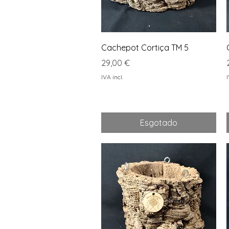
Visualização rápida
Cachepot Cortiça TM 5
Preço
29,00 €
IVA incl.
I
Esgotado