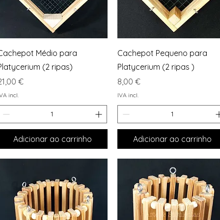
Visualização rápida
Visualização rápida
Cachepot Médio para
Cachepot Pequeno para
Platycerium (2 ripas)
Platycerium (2 ripas )
Preço
Preço
21,00 €
8,00 €
VA incl.
IVA incl.
Adicionar ao carrinho
Adicionar ao carrinho