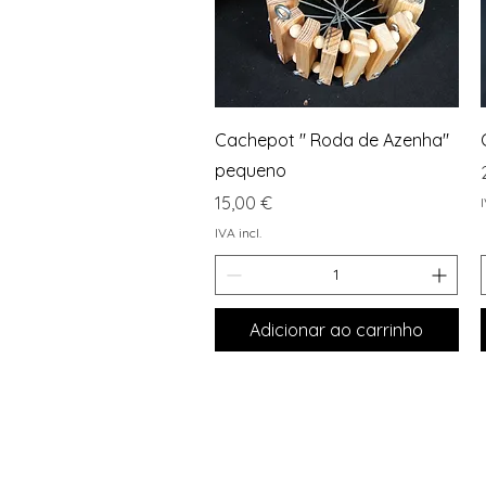
Visualização rápida
Cachepot " Roda de Azenha"
pequeno
Preço
15,00 €
I
IVA incl.
Adicionar ao carrinho