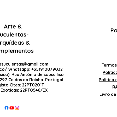
Arte &
Po
uculentas-
rquídeas &
mplementos
esuculentas@gmail.com
Termos
ico/ Whatsapp: +351910079032
Politi
sica): Rua António de sousa liso
-297 Caldas da Rainha. Portugal
Politica
gisto Cites: 22PT0201T
RA
 Exóticas: 22PT0546/EX
Livro d