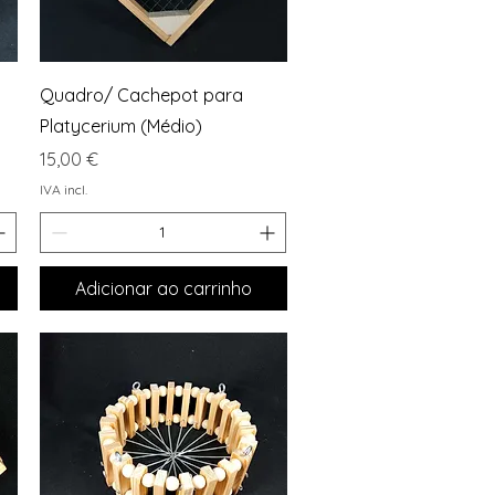
Visualização rápida
Quadro/ Cachepot para
Platycerium (Médio)
Preço
15,00 €
IVA incl.
Adicionar ao carrinho