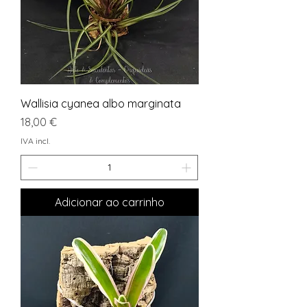
Wallisia cyanea albo marginata
Preço
18,00 €
IVA incl.
Adicionar ao carrinho