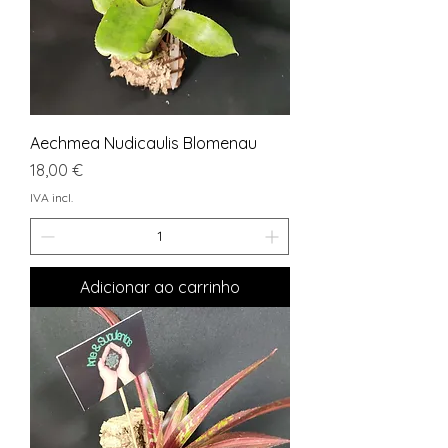
Aechmea Nudicaulis Blomenau
Preço
18,00 €
IVA incl.
Adicionar ao carrinho