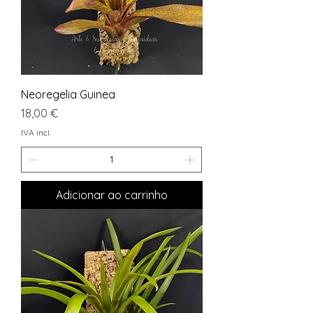
Neoregelia Guinea
Preço
18,00 €
IVA incl.
Adicionar ao carrinho