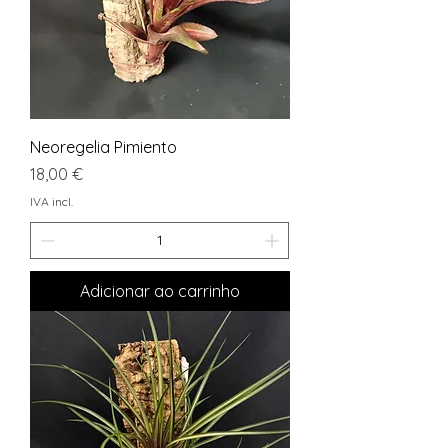
Neoregelia Pimiento
Preço
18,00 €
IVA incl.
Adicionar ao carrinho