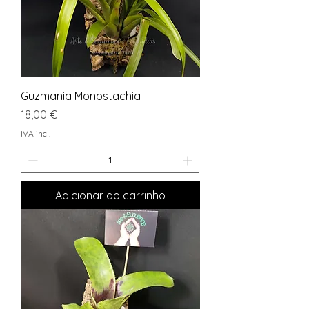
Guzmania Monostachia
Preço
18,00 €
IVA incl.
Adicionar ao carrinho