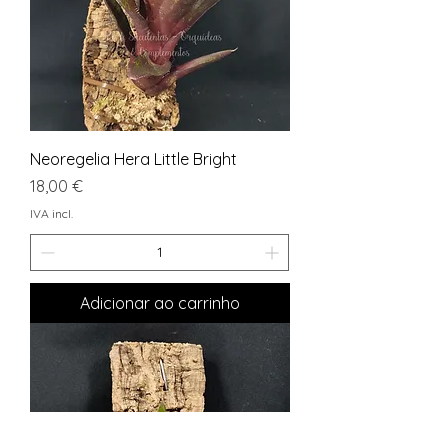
Neoregelia Hera Little Bright
Preço
18,00 €
IVA incl.
Adicionar ao carrinho