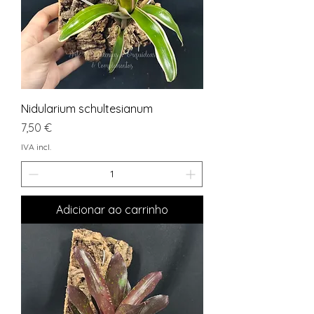
Nidularium schultesianum
Preço
7,50 €
IVA incl.
Adicionar ao carrinho