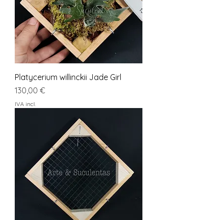
Platycerium willinckii Jade Girl
Preço
130,00 €
IVA incl.