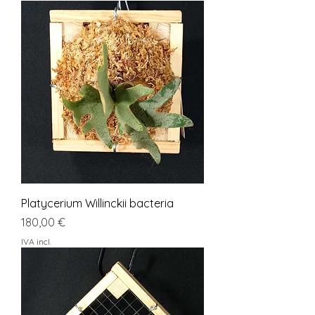
Platycerium Willinckii bacteria
Preço
180,00 €
IVA incl.