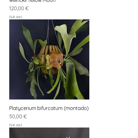
Preço
120,00 €
IVA incl.
Platycerium bifurcatum (montado)
Preço
50,00 €
IVA incl.