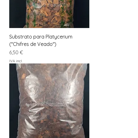
Substrato para Platycerium
("Chifres de Veado")
Preço
6,50 €
IVA incl.