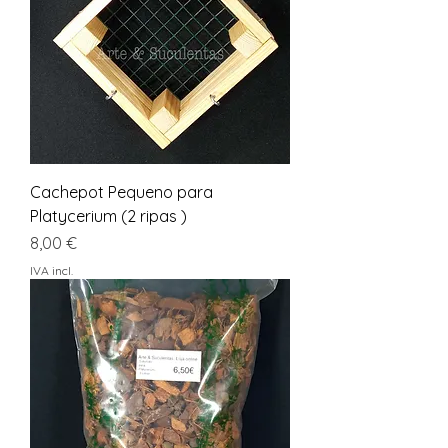
Cachepot Pequeno para
Platycerium (2 ripas )
Preço
8,00 €
IVA incl.