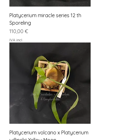
Platycerium miracle series 12 th
Sporeling
Preço
110,00 €
IVA incl.
Platycerium volcano x Platycerium
willinckii Yellow Moon