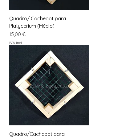
Quadro/ Cachepot para
Platycerium (Médio)
Preço
15,00 €
IVA incl.
Quadro/Cachepot para