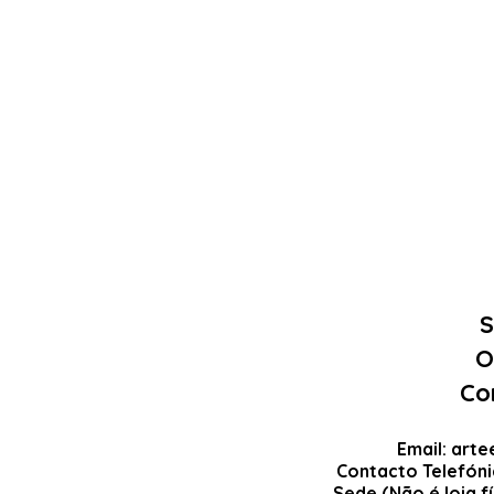
S
O
Co
Email:
arte
Contacto Telefón
Sede (Não é loja fí