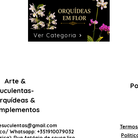
Ver Categoria
Arte &
Po
uculentas-
rquídeas &
mplementos
esuculentas@gmail.com
Termos
ico/ Whatsapp: +351910079032
Politi
sica): Rua António de sousa liso