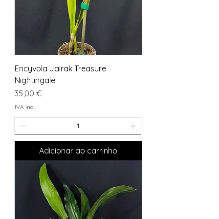
Encyvola Jairak Treasure
Nightingale
Preço
35,00 €
IVA incl.
Adicionar ao carrinho