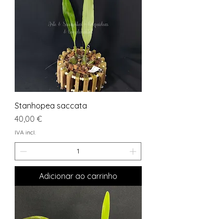
Stanhopea saccata
Preço
40,00 €
IVA incl.
Adicionar ao carrinho