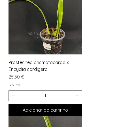
Prostechea prismatocarpa x
Encyclia cordigera
Preço
25,50 €
IVA incl.
Adicionar ao carrinho