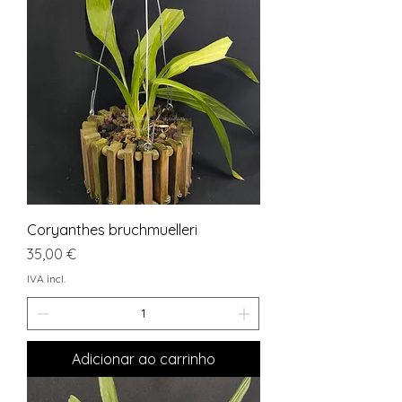
Coryanthes bruchmuelleri
Preço
35,00 €
IVA incl.
Adicionar ao carrinho