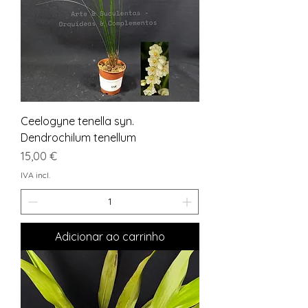
Ceelogyne tenella syn.
Dendrochilum tenellum
Preço
15,00 €
IVA incl.
Adicionar ao carrinho