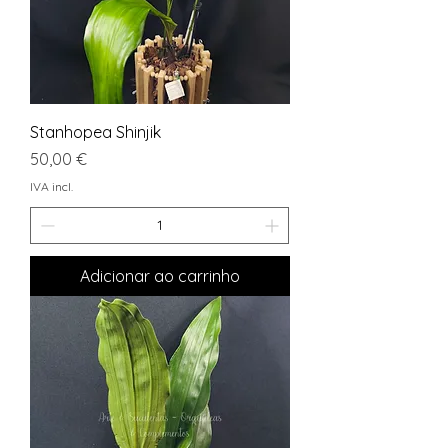
Stanhopea Shinjik
Preço
50,00 €
IVA incl.
Adicionar ao carrinho