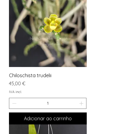
Chiloschista trudelii
Preço
45,00 €
IVA incl.
Adicionar ao carrinho