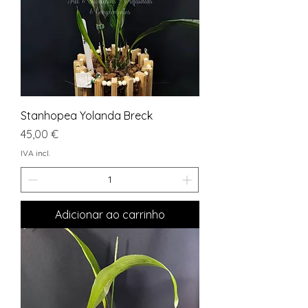
Stanhopea Yolanda Breck
Preço
45,00 €
IVA incl.
Adicionar ao carrinho