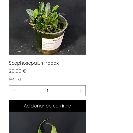
Scaphosepalum rapax
Preço
20,00 €
IVA incl.
Adicionar ao carrinho