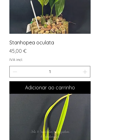
Stanhopea oculata
Preço
45,00 €
IVA incl.
Adicionar ao carrinho