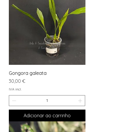
Gongora galeata
Preço
30,00 €
IVA incl.
Adicionar ao carrinho