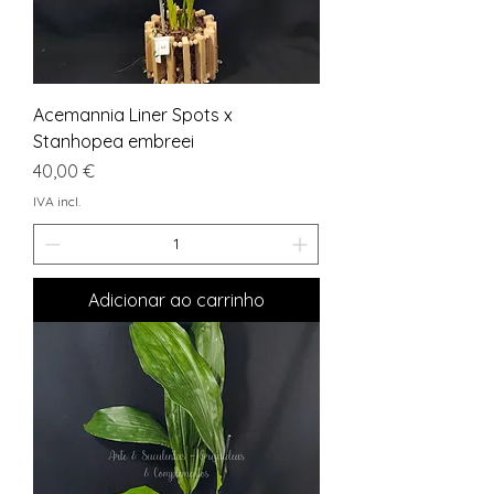
Acemannia Liner Spots x
Stanhopea embreei
Preço
40,00 €
IVA incl.
Adicionar ao carrinho