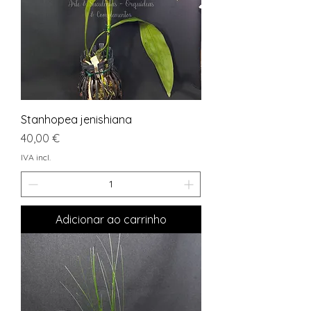
Stanhopea jenishiana
Preço
40,00 €
IVA incl.
Adicionar ao carrinho