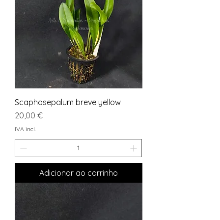
Scaphosepalum breve yellow
Preço
20,00 €
IVA incl.
Adicionar ao carrinho