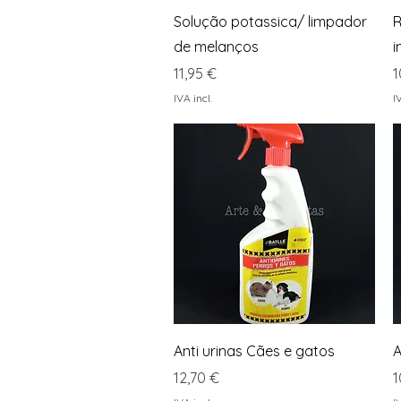
Visualização rápida
Solução potassica/ limpador
R
de melanços
i
Preço
P
11,95 €
1
IVA incl.
I
Visualização rápida
Anti urinas Cães e gatos
A
Preço
P
12,70 €
1