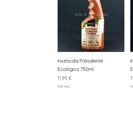
Visualização rápida
Inseticida Polivalente
I
Ecológico 750ml
E
Preço
P
11,95 €
1
IVA incl.
I