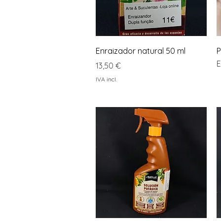
Visualização rápida
Enraizador natural 50 ml
P
E
Preço
13,50 €
IVA incl.