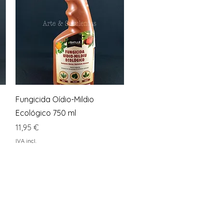
Visualização rápida
Fungicida Oídio-Mildio
Ecológico 750 ml
Preço
11,95 €
IVA incl.