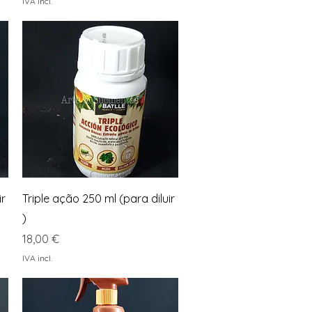
IVA incl.
Visualização rápida
ir
Triple ação 250 ml (para diluir
)
Preço
18,00 €
IVA incl.