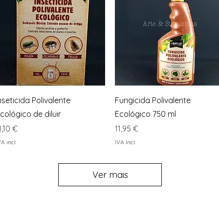
Visualização rápida
Visualização rápida
nseticida Polivalente
Fungicida Polivalente
cológico de diluir
Ecológico 750 ml
reço
Preço
1,10 €
11,95 €
VA incl.
IVA incl.
Ver mais