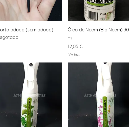
Visualização rápida
Visualização rápida
orta adubo (sem adubo)
Óleo de Neem (Bio Neem) 30
sgotado
ml
Preço
12,05 €
IVA incl.