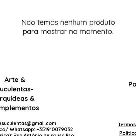
Não temos nenhum produto
para mostrar no momento.
Arte &
Po
uculentas-
rquídeas &
mplementos
esuculentas@gmail.com
Termos
ico/ Whatsapp: +351910079032
Politi
sica): Rua António de sousa liso