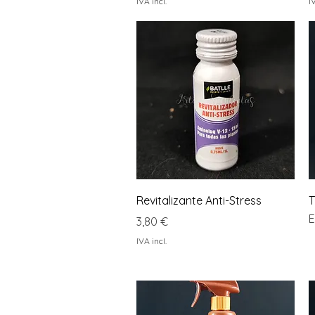
IVA incl.
I
Visualização rápida
Revitalizante Anti-Stress
T
E
Preço
3,80 €
IVA incl.