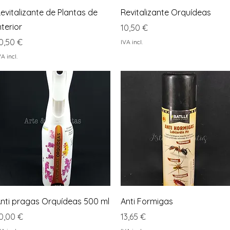
Visualização rápida
Visualização rápida
evitalizante de Plantas de
Revitalizante Orquídeas
nterior
Preço
10,50 €
reço
0,50 €
IVA incl.
VA incl.
Visualização rápida
Visualização rápida
nti pragas Orquídeas 500 ml
Anti Formigas
reço
Preço
0,00 €
13,65 €