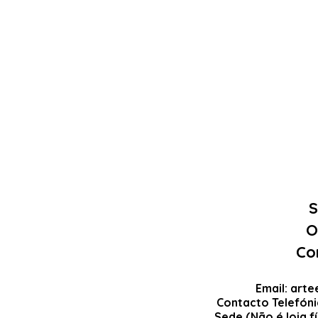
S
O
Co
Email:
arte
Contacto Telefón
Sede (Não é loja fí