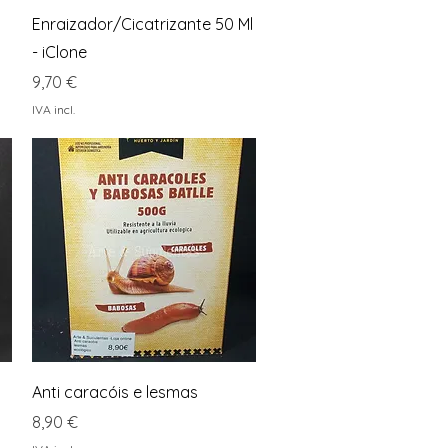
Visualização rápida
Enraizador/Cicatrizante 50 Ml
- iClone
Preço
9,70 €
IVA incl.
Visualização rápida
Anti caracóis e lesmas
Preço
8,90 €