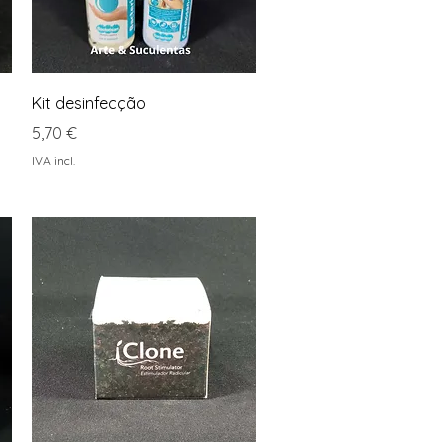
Visualização rápida
Kit desinfecção
Preço
5,70 €
IVA incl.