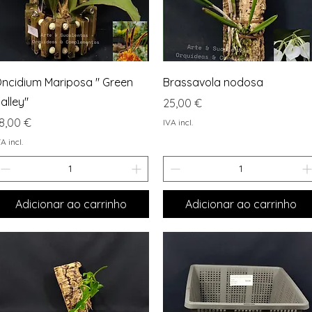
Visualização rápida
Visualização rápida
ncidium Mariposa " Green
Brassavola nodosa
alley"
Preço
25,00 €
reço
8,00 €
IVA incl.
A incl.
Adicionar ao carrinho
Adicionar ao carrinho