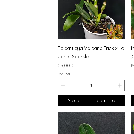
Visualização rápida
Epicattleya Volcano Trick x Lc.
M
Janet Sparkle
P
2
Preço
25,00 €
IV
IVA incl.
Adicionar ao carrinho