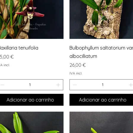
Visualização rápida
Visualização rápida
axillaria tenuifolia
Bulbophyllum saltatorium var
albocilliatum
reço
5,00 €
Preço
26,00 €
A incl.
IVA incl.
Adicionar ao carrinho
Adicionar ao carrinho