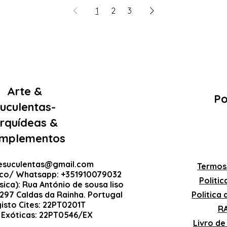
1
2
3
Arte &
Po
uculentas-
rquídeas &
mplementos
esuculentas@gmail.com
Termos
ico/ Whatsapp: +351910079032
Politi
sica): Rua António de sousa liso
-297 Caldas da Rainha. Portugal
Politica
gisto Cites: 22PT0201T
RA
 Exóticas: 22PT0546/EX
Livro d