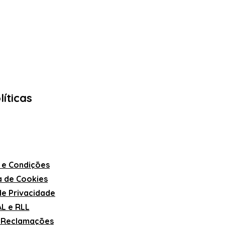
líticas
 e Condições
ca de Cookies
 de Privacidade
L e RLL
e Reclamações