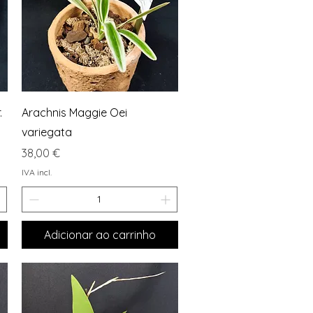
Visualização rápida
.
Arachnis Maggie Oei
variegata
Preço
38,00 €
IVA incl.
Adicionar ao carrinho