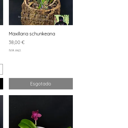
Visualização rápida
Maxillaria schunkeana
Preço
38,00 €
IVA incl.
Esgotado