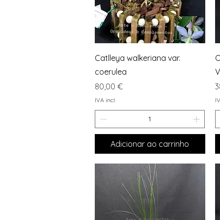
Visualização rápida
Catlleya walkeriana var.
O
coerulea
V
Preço
P
80,00 €
3
IVA incl.
IV
Adicionar ao carrinho