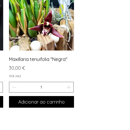
Visualização rápida
Maxillaria tenuifolia "Negra"
Preço
30,00 €
IVA incl.
Adicionar ao carrinho