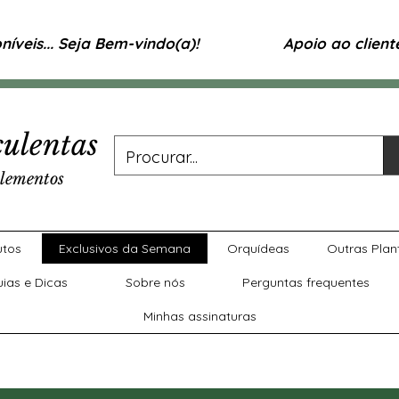
íveis... Seja Bem-vindo(a)!
Apoio ao clien
ulentas
lementos
utos
Exclusivos da Semana
Orquídeas
Outras Plan
uias e Dicas
Sobre nós
Perguntas frequentes
Minhas assinaturas