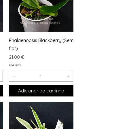
Visualização rápida
Phalaenopsis Blackberry (Sem
flor)
Preço
21,00 €
IVA incl.
Adicionar ao carrinho