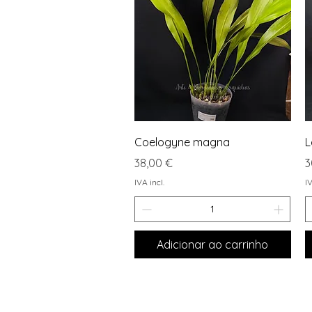
Visualização rápida
Coelogyne magna
L
Preço
P
38,00 €
3
IVA incl.
IV
Adicionar ao carrinho