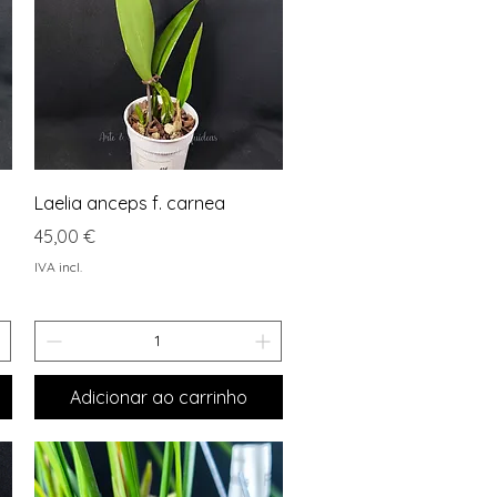
Visualização rápida
Laelia anceps f. carnea
Preço
45,00 €
IVA incl.
Adicionar ao carrinho