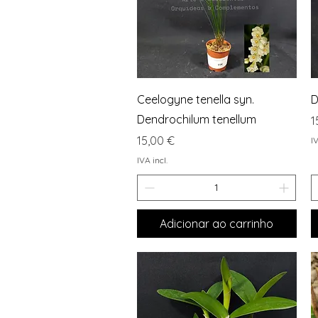
Visualização rápida
Ceelogyne tenella syn.
D
Dendrochilum tenellum
P
1
Preço
15,00 €
IV
IVA incl.
Adicionar ao carrinho