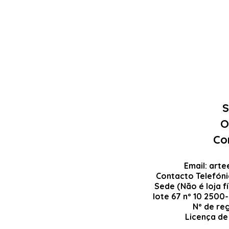
S
O
Co
Email:
arte
Contacto Telefón
Sede (Não é loja fí
lote 67 nº 10 2500
Nº de re
Licença de