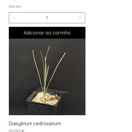
IVA incl.
Adicionar ao carrinho
Daisylirium cedrosanum
Preço
10,00 €