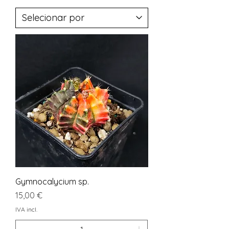
Gymnocalycium sp.
Preço
15,00 €
IVA incl.