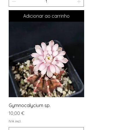
Adicionar ao carrinho
Gymnocalycium sp.
Preço
10,00 €
IVA incl.