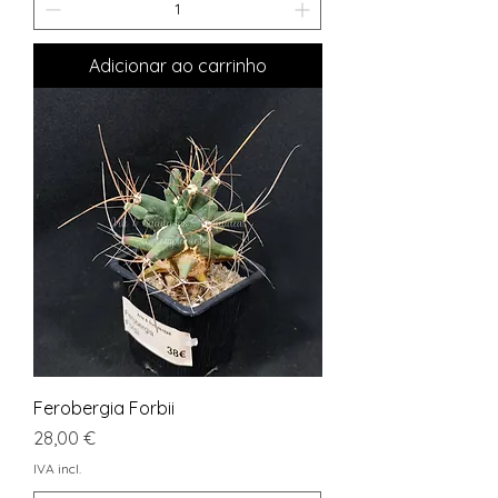
Adicionar ao carrinho
Ferobergia Forbii
Preço
28,00 €
IVA incl.