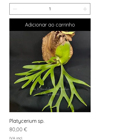
Adicionar ao carrinho
Platycerium sp.
Preço
80,00 €
IVA incl.