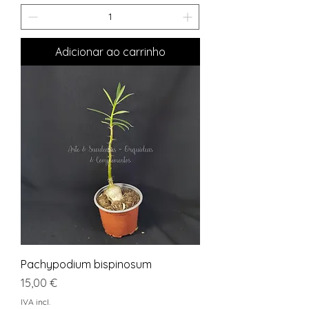
Adicionar ao carrinho
Pachypodium bispinosum
Preço
15,00 €
IVA incl.