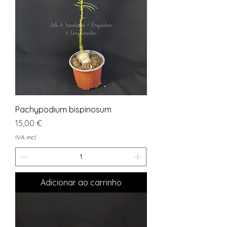
Pachypodium bispinosum
Preço
15,00 €
IVA incl.
Adicionar ao carrinho