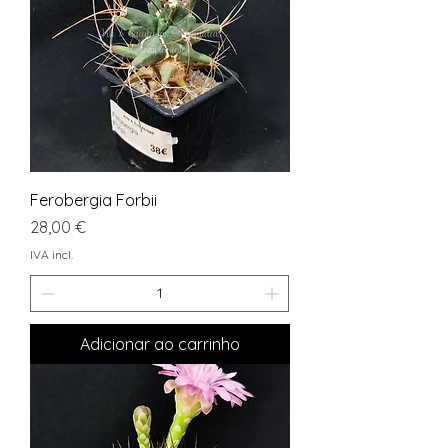
Ferobergia Forbii
Preço
28,00 €
IVA incl.
Adicionar ao carrinho