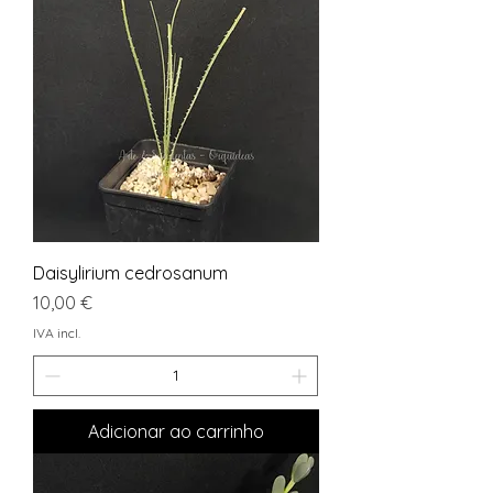
Daisylirium cedrosanum
Preço
10,00 €
IVA incl.
Adicionar ao carrinho