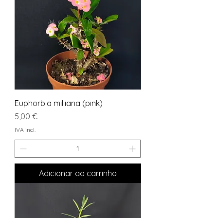
Euphorbia miliiana (pink)
Preço
5,00 €
IVA incl.
Adicionar ao carrinho