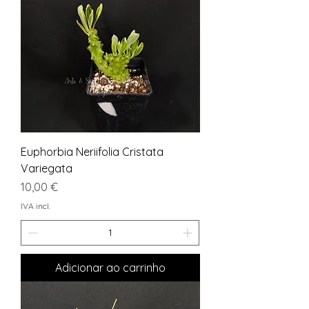
Euphorbia Neriifolia Cristata
Variegata
Preço
10,00 €
IVA incl.
Adicionar ao carrinho