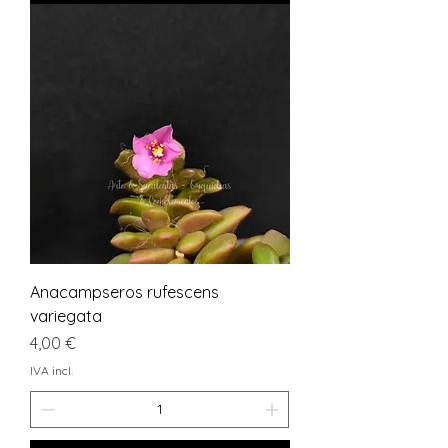
Anacampseros rufescens
variegata
Preço
4,00 €
IVA incl.