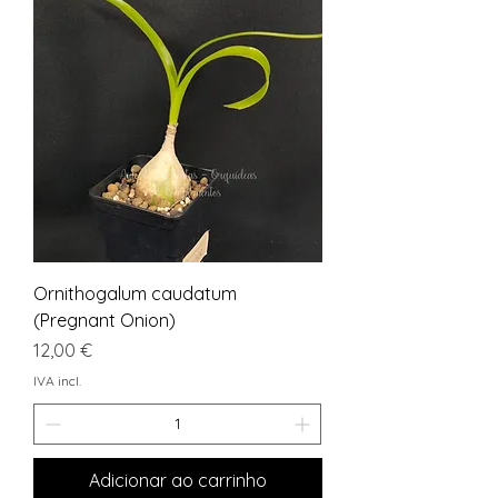
Ornithogalum caudatum
(Pregnant Onion)
Preço
12,00 €
IVA incl.
Adicionar ao carrinho