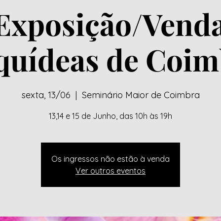
Exposição/Vend
quídeas de Coim
sexta, 13/06
  |  
Seminário Maior de Coimbra
13,14 e 15 de Junho, das 10h às 19h
Os ingressos não estão à venda
Ver outros eventos