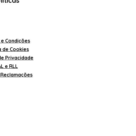
líticas
 e Condições
ca de Cookies
 de Privacidade
L e RLL
e Reclamações