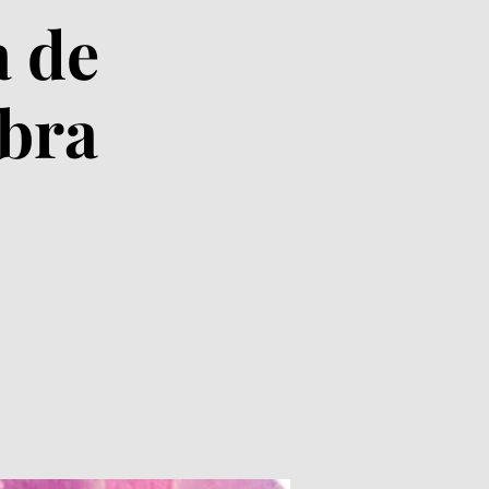
a de
bra