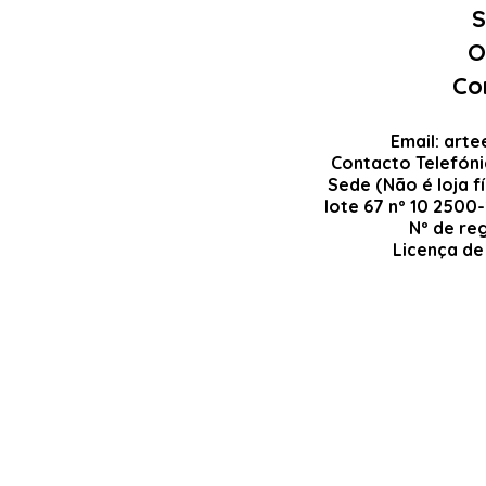
S
O
Co
Email:
arte
Contacto Telefón
Sede (Não é loja fí
lote 67 nº 10 2500
Nº de re
Licença de