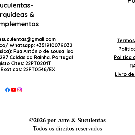
Po
uculentas-
rquídeas &
mplementos
esuculentas@gmail.com
Termos
ico/ Whatsapp: +351910079032
Politi
sica): Rua António de sousa liso
-297 Caldas da Rainha. Portugal
Politica
gisto Cites: 22PT0201T
RA
 Exóticas: 22PT0546/EX
Livro d
©2026 por Arte & Suculentas
Todos os direitos reservados