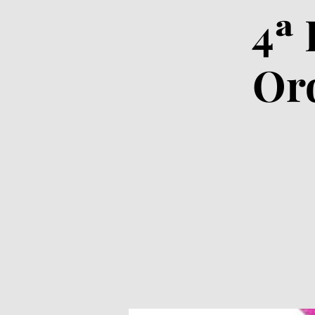
4ª 
Or