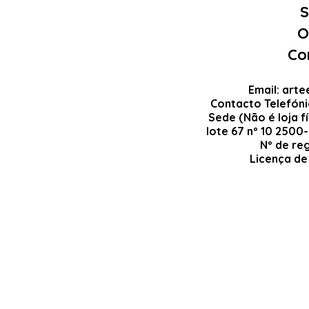
S
O
Co
Email:
arte
Contacto Telefón
Sede (Não é loja fí
lote 67 nº 10 2500
Nº de re
Licença de