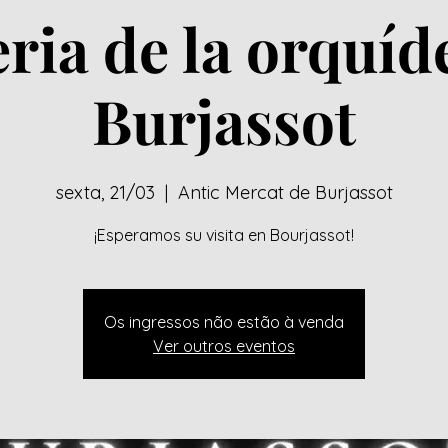
eria de la orquíd
Burjassot
sexta, 21/03
  |  
Antic Mercat de Burjassot
¡Esperamos su visita en Bourjassot!
Os ingressos não estão à venda
Ver outros eventos