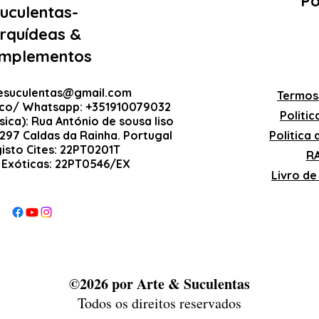
Po
uculentas-
rquídeas &
mplementos
esuculentas@gmail.com
Termos
ico/ Whatsapp: +351910079032
Politi
sica): Rua António de sousa liso
-297 Caldas da Rainha. Portugal
Politica
gisto Cites: 22PT0201T
RA
 Exóticas: 22PT0546/EX
Livro d
©2026 por Arte & Suculentas
Todos os direitos reservados