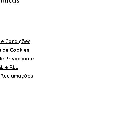
líticas
 e Condições
ca de Cookies
 de Privacidade
L e RLL
e Reclamações